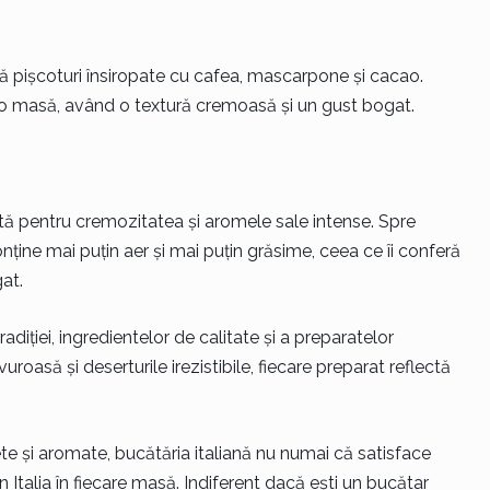
ă pișcoturi însiropate cu cafea, mascarpone și cacao.
 o masă, având o textură cremoasă și un gust bogat.
tă pentru cremozitatea și aromele sale intense. Spre
ține mai puțin aer și mai puțin grăsime, ceea ce îi conferă
at.
adiției, ingredientelor de calitate și a preparatelor
roasă și deserturile irezistibile, fiecare preparat reflectă
te și aromate, bucătăria italiană nu numai că satisface
 Italia în fiecare masă. Indiferent dacă ești un bucătar