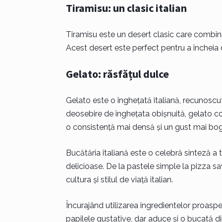
Tiramisu: un clasic italian
Tiramisu este un desert clasic care combin
Acest desert este perfect pentru a încheia
Gelato: răsfățul dulce
Gelato este o înghețată italiană, recunoscu
deosebire de înghețata obișnuită, gelato con
o consistență mai densă și un gust mai bog
Bucătăria italiană este o celebră sinteză a tr
delicioase. De la pastele simple la pizza savu
cultura și stilul de viață italian.
Încurajând utilizarea ingredientelor proaspe
papilele gustative, dar aduce și o bucată din