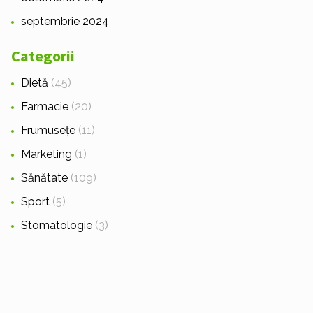
septembrie 2024
Categorii
Dietă
(45)
Farmacie
(20)
Frumusețe
(11)
Marketing
(1)
Sănătate
(109)
Sport
(5)
Stomatologie
(3)