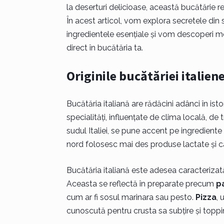
la deserturi delicioase, această bucătărie refl
În acest articol, vom explora secretele din
ingredientele esențiale și vom descoperi mo
direct în bucătăria ta.
Originile bucătăriei italien
Bucătăria italiană are rădăcini adânci în istor
specialități, influențate de clima locală, de t
sudul Italiei, se pune accent pe ingrediente 
nord folosesc mai des produse lactate și c
Bucătăria italiană este adesea caracterizat
Aceasta se reflectă în preparate precum
p
cum ar fi sosul marinara sau pesto.
Pizza
, 
cunoscută pentru crusta sa subțire și toppin