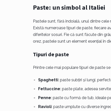
Paste: un simbol al Italiei
Pastele sunt, fără îndoială, unul dintre cele
Există numeroase tipuri de paste, fiecare a
diferitelor sosuri. Fie că sunt făcute din grâ
orez, pastele sunt un element esențial în die
Tipuri de paste
Printre cele mai populare tipuri de paste s
Spaghetti
: paste subțiri și lungi, perfe
Fettuccine
: paste plate, adesea servit
Penne
: paste cu formă de tub, ideale pen
Ravioli
: paste umplute cu diverse ingre