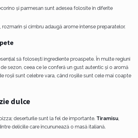
corino și parmesan sunt adesea folosite în diferite
, rozmarin și cimbru adaugă arome intense preparatelor.
spete
sențial să folosești ingrediente proaspete. În multe regiuni
te de sezon, ceea ce le conferă un gust autentic și o aromă
 roșii sunt celebre vara, când roșiile sunt cele mai coapte
zie dulce
pizza; deserturile sunt la fel de importante.
Tiramisu
,
ntre deliciile care încununează o masă italiană.