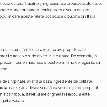
ectă cultura, tradițiile și ingredientele proaspete ale Italiei.
 spatele unor preparate iconice, vom discuta despre
dul în care aceste rețete pot aduce o bucată din Italia
e
ia și cultura țării. Fiecare regiune are propriile sale
radițiile agricole și de obiceiurile culinare. De exemplu, în
precum roșiile, măslinele și peștele, în timp ce regiunile din
arne.
ă de simplitate, având la bază ingrediente de calitate.
asta
, care este adesea servită cu sosuri ușor de preparat,
un alt simbol al Italiei, își are originea în Napoli și este
gurile variate.