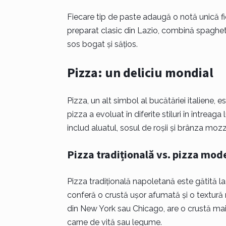
Fiecare tip de paste adaugă o notă unică 
preparat clasic din Lazio, combină spaghet
sos bogat și sățios.
Pizza: un deliciu mondial
Pizza, un alt simbol al bucătăriei italiene, e
pizza a evoluat în diferite stiluri în întreag
includ aluatul, sosul de roșii și brânza mozzar
Pizza tradițională vs. pizza mod
Pizza tradițională napoletană este gătită la
conferă o crustă ușor afumată și o textură m
din New York sau Chicago, are o crustă mai 
carne de vită sau legume.