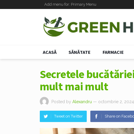
Add menu for: Primary Menu
ACASĂ
SĂNĂTATE
FARMACIE
Secretele bucătăriei 
mult mai mult
Posted by
Alexandru
— octombrie 2, 2024
Tweet on Twitter
Share on Faceb