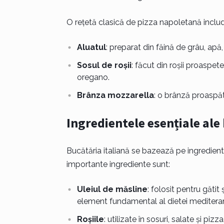
O rețetă clasică de pizza napoletană includ
Aluatul
: preparat din făină de grâu, apă,
Sosul de roșii
: făcut din roșii proaspe
oregano.
Brânza mozzarella
: o brânză proaspă
Ingredientele esențiale ale 
Bucătăria italiană se bazează pe ingredient
importante ingrediente sunt:
Uleiul de măsline
: folosit pentru gătit
element fundamental al dietei meditera
Roșiile
: utilizate în sosuri, salate și pizz