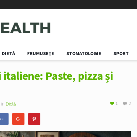
DIETĂ
FRUMUSEȚE
STOMATOLOGIE
SPORT
italiene: Paste, pizza și
1
0
in
Dietă
ook