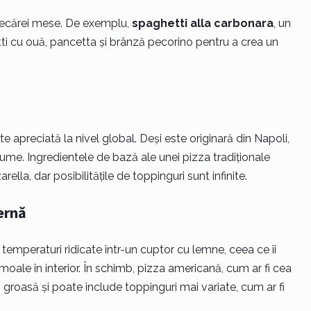
fiecărei mese. De exemplu,
spaghetti alla carbonara
, un
ti cu ouă, pancetta și brânză pecorino pentru a crea un
ste apreciată la nivel global. Deși este originară din Napoli,
a lume. Ingredientele de bază ale unei pizza tradiționale
ella, dar posibilitățile de toppinguri sunt infinite.
ernă
 temperaturi ridicate într-un cuptor cu lemne, ceea ce îi
oale în interior. În schimb, pizza americană, cum ar fi cea
groasă și poate include toppinguri mai variate, cum ar fi