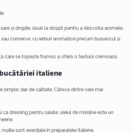
e:
 sare și drojdie, lăsat la dospit pentru a dezvolta aromele.
te sau conserve, cu ierburi aromatice precum busuiocul și
tă care se topește frumos și oferă o textură cremoasă.
bucătăriei italiene
e simple, dar de calitate. Câteva dintre cele mai
 și ca dressing pentru salate, uleiul de măsline este un
neene.
a, roșiile sunt esențiale în preparatele italiene.