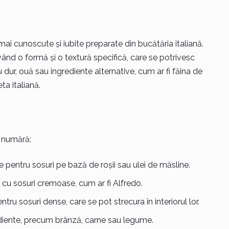
 mai cunoscute și iubite preparate din bucătăria italiană.
vând o formă și o textură specifică, care se potrivesc
u dur, ouă sau ingrediente alternative, cum ar fi făina de
ta italiană.
e numără:
cte pentru sosuri pe bază de roșii sau ulei de măsline.
e cu sosuri cremoase, cum ar fi Alfredo.
tru sosuri dense, care se pot strecura în interiorul lor.
diente, precum brânză, carne sau legume.