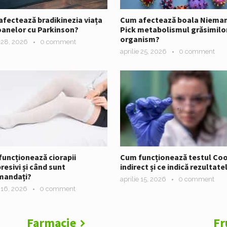
fectează bradikinezia viața
Cum afectează boala Niema
anelor cu Parkinson?
Pick metabolismul grăsimilor
organism?
e 28, 2026
0 comment
aprilie 25, 2026
0 comment
uncționează ciorapii
Cum funcționează testul Co
esivi și când sunt
indirect și ce indică rezultate
mandați?
aprilie 15, 2026
0 comment
e 16, 2026
0 comment
Farmacie
Fr