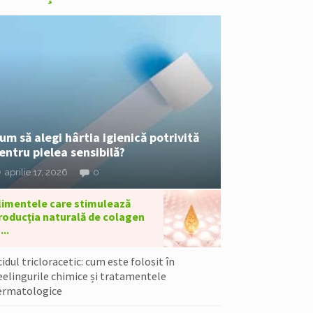
um să alegi hârtia igienică potrivită
entru pielea sensibilă?
aprilie 17, 2026
0
limentele care stimulează
roducția naturală de colagen
...
idul tricloracetic: cum este folosit în
eelingurile chimice și tratamentele
ermatologice