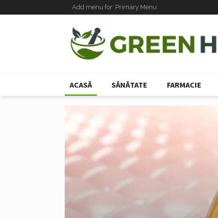
Add menu for: Primary Menu
ACASĂ
SĂNĂTATE
FARMACIE