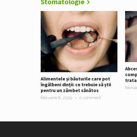
Stomatologie
Abces
compl
Alimentele și băuturile care pot
trata
îngălbeni dinții: ce trebuie să știi
februa
pentru un zâmbet sănătos
februarie 8, 2025
0 comment