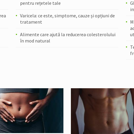
pentru rețetele tale
G
in
prea
Varicela: ce este, simptome, cauze și opțiuni de
tratament
Mi
ad
Alimente care ajută la reducerea colesterolului
ut
în mod natural
T
f