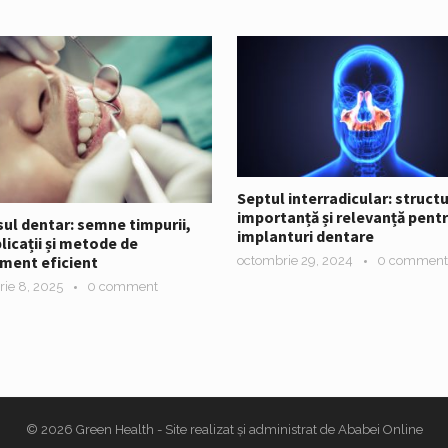
Septul interradicular: structu
importanță și relevanță pent
ul dentar: semne timpurii,
implanturi dentare
icații și metode de
ment eficient
octombrie 29, 2024
0 comment
rie 8, 2025
0 comment
© 2026
Green Health
- Site realizat și administrat de
Ababei Online