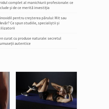
hidul complet al manichiurii profesionale: ce
clude și de ce merită investiția
noxidil pentru creșterea părului: Mit sau
evăr? Ce spun studiile, specialiștii și
ilizatorii
en curat cu produse naturale: secretul
rumuseții autentice