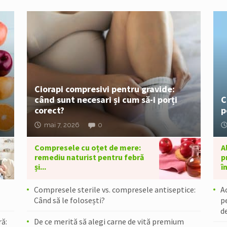
Ciorapi compresivi pentru gravide:
când sunt necesari și cum să-i porți
C
corect?
p
mai 7, 2026
0
Compresele cu oțet de mere:
A
remediu naturist pentru febră
p
și...
în
Compresele sterile vs. compresele antiseptice:
Ac
Când să le folosești?
p
d
ă:
De ce merită să alegi carne de vită premium