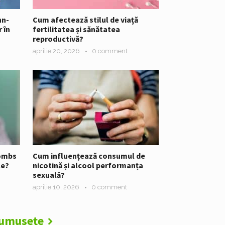
nn-
Cum afectează stilul de viață
 în
fertilitatea și sănătatea
reproductivă?
aprilie 20, 2026
0 comment
ombs
Cum influențează consumul de
le?
nicotină și alcool performanța
sexuală?
aprilie 10, 2026
0 comment
umusețe