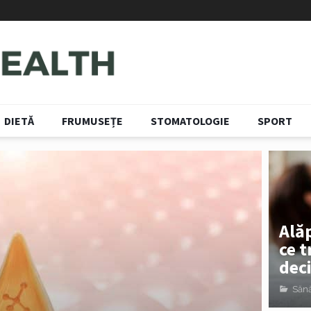
DIETĂ
FRUMUSEȚE
STOMATOLOGIE
SPORT
Alăp
ce t
deci
Sănă