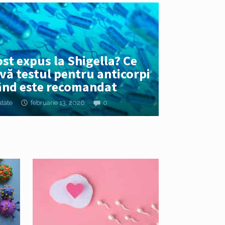
ost expus la Shigella? Ce
vă testul pentru anticorpi
când este recomandat
tate
februarie 13, 2026
0