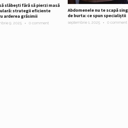
ă slăbești fără să pierzi masă
Abdomenele nu te scapă sing
lară: strategii eficiente
de burta: ce spun specialiștii
u arderea grăsimii
septembrie 1, 2025
0 comment
brie 9, 2025
0 comment