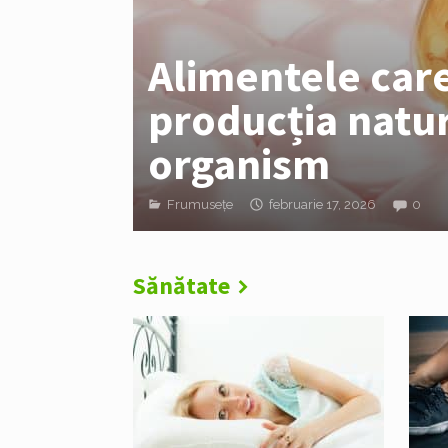
Alimentele car
producția natur
organism
Frumusețe
februarie 17, 2026
0
Sănătate