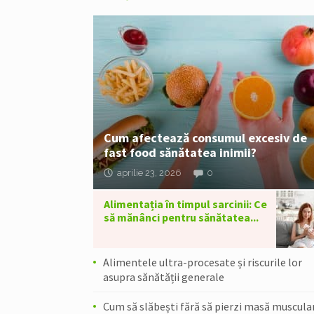
Cum afectează consumul excesiv de
fast food sănătatea inimii?
aprilie 23, 2026
0
Alimentația în timpul sarcinii: Ce
să mănânci pentru sănătatea...
Alimentele ultra-procesate și riscurile lor
asupra sănătății generale
Cum să slăbești fără să pierzi masă muscular