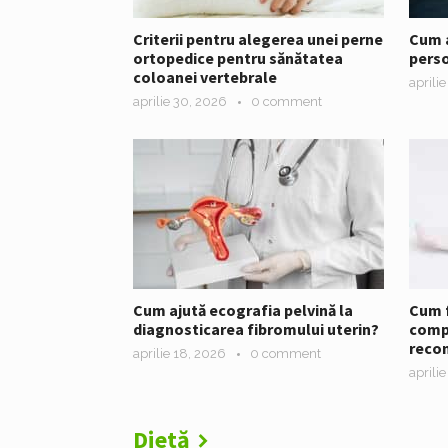
Criterii pentru alegerea unei perne
Cum a
ortopedice pentru sănătatea
perso
coloanei vertebrale
aprili
aprilie 30, 2026
0 comment
Cum ajută ecografia pelvină la
Cum f
diagnosticarea fibromului uterin?
compr
reco
aprilie 18, 2026
0 comment
aprili
Dietă