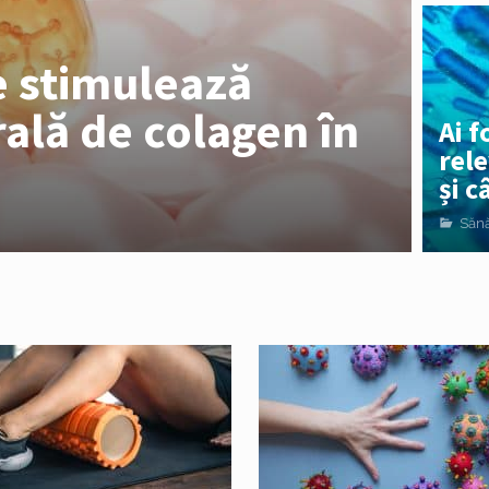
e stimulează
ală de colagen în
Ai f
rele
și 
Sănă