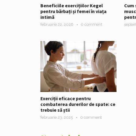
Beneficiile exercițiilor Kegel
Cum s
pentru bărbați și femei în viața
muscu
intimă
pentr
februarie 22, 2026
0 comment
septem
Exerciții eficace pentru
combaterea durerilor de spate: ce
trebuie să știi
februarie 23, 2025
0 comment