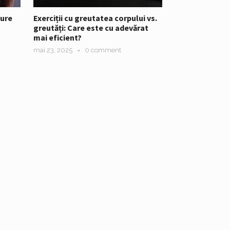
ure
Exerciții cu greutatea corpului vs.
greutăți: Care este cu adevărat
mai eficient?
mai 23, 2025
0 comment