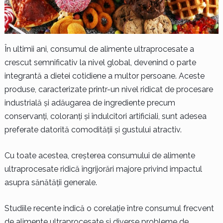
În ultimii ani, consumul de alimente ultraprocesate a
crescut semnificativ la nivel global, devenind o parte
integrantă a dietei cotidiene a multor persoane. Aceste
produse, caracterizate printr-un nivel ridicat de procesare
industrială și adăugarea de ingrediente precum
conservanți, coloranți și îndulcitori artificiali, sunt adesea
preferate datorită comodității și gustului atractiv.
Cu toate acestea, creșterea consumului de alimente
ultraprocesate ridică îngrijorări majore privind impactul
asupra sănătății generale.
Studiile recente indică o corelație între consumul frecvent
de alimente ultraprocesate și diverse probleme de