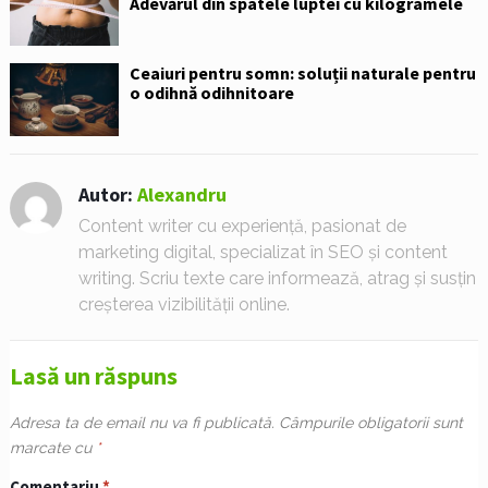
Adevărul din spatele luptei cu kilogramele
Ceaiuri pentru somn: soluții naturale pentru
o odihnă odihnitoare
Autor:
Alexandru
Content writer cu experiență, pasionat de
marketing digital, specializat în SEO și content
writing. Scriu texte care informează, atrag și susțin
creșterea vizibilității online.
Lasă un răspuns
Adresa ta de email nu va fi publicată.
Câmpurile obligatorii sunt
marcate cu
*
Comentariu
*