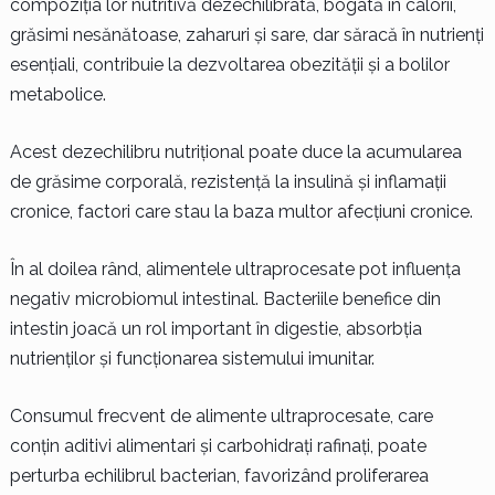
compoziția lor nutritivă dezechilibrată, bogată în calorii,
grăsimi nesănătoase, zaharuri și sare, dar săracă în nutrienți
esențiali, contribuie la dezvoltarea obezității și a bolilor
metabolice.
Acest dezechilibru nutrițional poate duce la acumularea
de grăsime corporală, rezistență la insulină și inflamații
cronice, factori care stau la baza multor afecțiuni cronice.
În al doilea rând, alimentele ultraprocesate pot influența
negativ microbiomul intestinal. Bacteriile benefice din
intestin joacă un rol important în digestie, absorbția
nutrienților și funcționarea sistemului imunitar.
Consumul frecvent de alimente ultraprocesate, care
conțin aditivi alimentari și carbohidrați rafinați, poate
perturba echilibrul bacterian, favorizând proliferarea