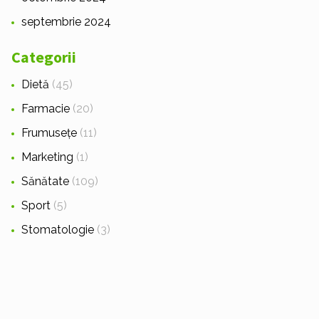
septembrie 2024
Categorii
Dietă
(45)
Farmacie
(20)
Frumusețe
(11)
Marketing
(1)
Sănătate
(109)
Sport
(5)
Stomatologie
(3)