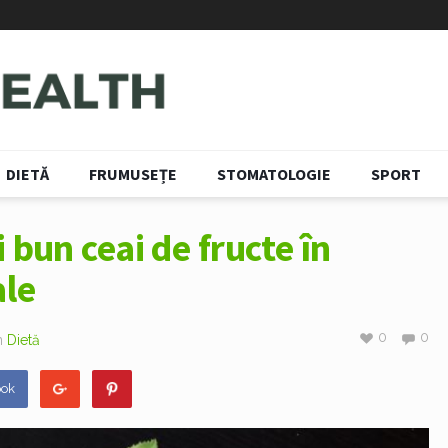
DIETĂ
FRUMUSEȚE
STOMATOLOGIE
SPORT
 bun ceai de fructe în
ale
0
0
n
Dietă
ook