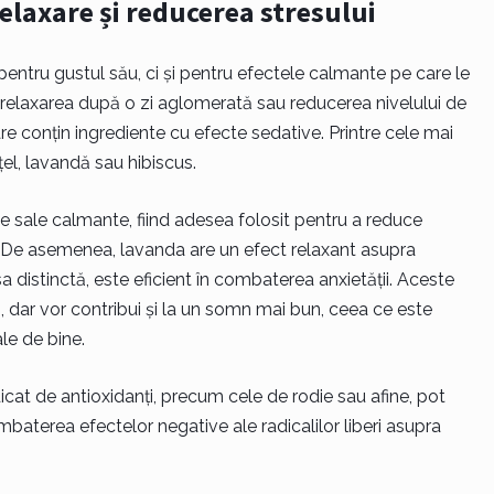
relaxare și reducerea stresului
pentru gustul său, ci și pentru efectele calmante pe care le
 relaxarea după o zi aglomerată sau reducerea nivelului de
care conțin ingrediente cu efecte sedative. Printre cele mai
l, lavandă sau hibiscus.
e sale calmante, fiind adesea folosit pentru a reduce
. De asemenea, lavanda are un efect relaxant asupra
a distinctă, este eficient în combaterea anxietății. Aceste
i, dar vor contribui și la un somn mai bun, ceea ce este
le de bine.
idicat de antioxidanți, precum cele de rodie sau afine, pot
mbaterea efectelor negative ale radicalilor liberi asupra