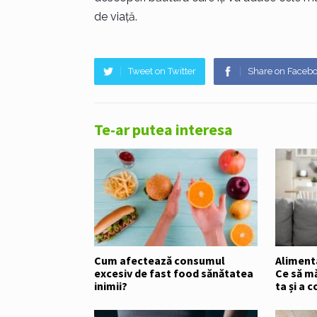
de viață.
Tweet on Twitter
Share on Faceb
Te-ar putea interesa
Cum afectează consumul
Alimenta
excesiv de fast food sănătatea
Ce să m
inimii?
ta și a c