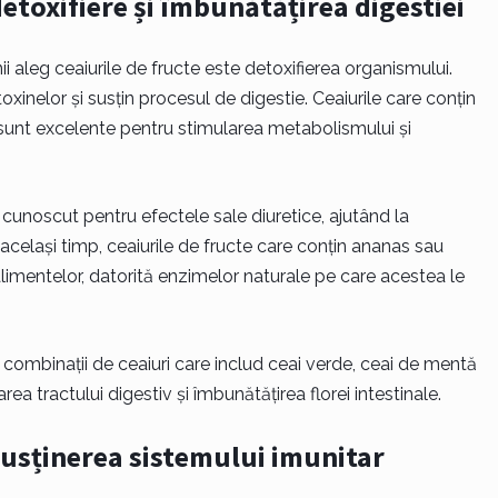
detoxifiere și îmbunătățirea digestiei
i aleg ceaiurile de fructe este detoxifierea organismului.
oxinelor și susțin procesul de digestie. Ceaiurile care conțin
 sunt excelente pentru stimularea metabolismului și
cunoscut pentru efectele sale diuretice, ajutând la
n același timp, ceaiurile de fructe care conțin ananas sau
limentelor, datorită enzimelor naturale pe care acestea le
 combinații de ceaiuri care includ ceai verde, ceai de mentă
rea tractului digestiv și îmbunătățirea florei intestinale.
susținerea sistemului imunitar