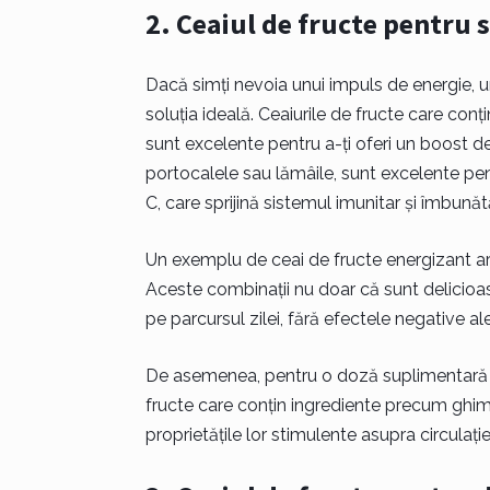
2. Ceaiul de fructe pentru 
Dacă simți nevoia unui impuls de energie, u
soluția ideală. Ceaiurile de fructe care co
sunt excelente pentru a-ți oferi un boost de 
portocalele sau lămâile, sunt excelente pentr
C, care sprijină sistemul imunitar și îmbună
Un exemplu de ceai de fructe energizant ar 
Aceste combinații nu doar că sunt delicioas
pe parcursul zilei, fără efectele negative 
De asemenea, pentru o doză suplimentară de 
fructe care conțin ingrediente precum ghim
proprietățile lor stimulente asupra circulați