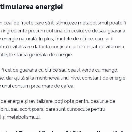
stimularea energiei
n ceai de fructe care să îți stimuleze metabolismul poate fi
nțin ingrediente precum cofeina din ceaiul verde sau guarana
energie naturală. În plus, fructele de citrice, cum ar fi
u revitalizare datorită conținutului lor ridicat de vitamina
tățește starea generală de energie.
fi cel de guarana cu citrice sau ceaiul verde cu mango.
e, dar ajută și la menținerea unui nivel constant de energie
ale unui consum prea mare de cafea.
energie și revitalizare, poți opta pentru ceaiurile de
birul sau scorțișoara, care sunt cunoscute pentru
ei și metabolismului.