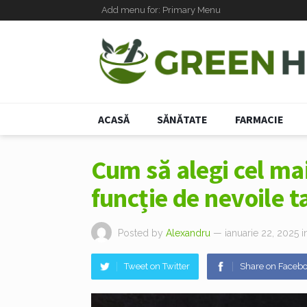
Add menu for: Primary Menu
ACASĂ
SĂNĂTATE
FARMACIE
Cum să alegi cel mai
funcție de nevoile t
Posted by
Alexandru
— ianuarie 22, 2025
i
Tweet on Twitter
Share on Faceb