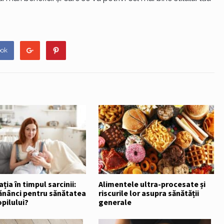
ook
ția în timpul sarcinii:
Alimentele ultra-procesate și
ănânci pentru sănătatea
riscurile lor asupra sănătății
opilului?
generale