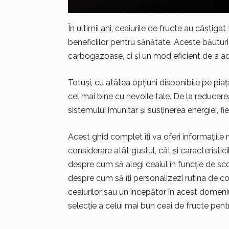
În ultimii ani, ceaiurile de fructe au câștiga
beneficiilor pentru sănătate. Aceste băuturi
carbogazoase, ci și un mod eficient de a adău
Totuși, cu atâtea opțiuni disponibile pe piață
cel mai bine cu nevoile tale. De la reducerea
sistemului imunitar și susținerea energiei, fi
Acest ghid complet îți va oferi informațiile
considerare atât gustul, cât și caracteristic
despre cum să alegi ceaiul în funcție de scopur
despre cum să îți personalizezi rutina de co
ceaiurilor sau un începător în acest domeni
selecție a celui mai bun ceai de fructe pentr