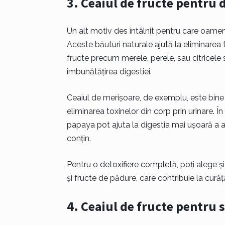
3. Ceaiul de fructe pentru 
Un alt motiv des întâlnit pentru care oameni
Aceste băuturi naturale ajută la eliminarea t
fructe precum merele, perele, sau citricele
îmbunătățirea digestiei.
Ceaiul de merișoare, de exemplu, este bine 
eliminarea toxinelor din corp prin urinare. Î
papaya pot ajuta la digestia mai ușoară a a
conțin.
Pentru o detoxifiere completă, poți alege și
și fructe de pădure, care contribuie la curăța
4. Ceaiul de fructe pentru 