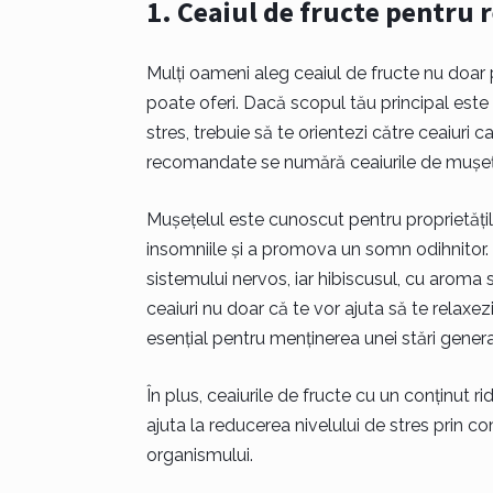
1. Ceaiul de fructe pentru 
Mulți oameni aleg ceaiul de fructe nu doar 
poate oferi. Dacă scopul tău principal este
stres, trebuie să te orientezi către ceaiuri 
recomandate se numără ceaiurile de mușețe
Mușețelul este cunoscut pentru proprietățil
insomniile și a promova un somn odihnitor
sistemului nervos, iar hibiscusul, cu aroma s
ceaiuri nu doar că te vor ajuta să te relaxez
esențial pentru menținerea unei stări genera
În plus, ceaiurile de fructe cu un conținut r
ajuta la reducerea nivelului de stres prin co
organismului.