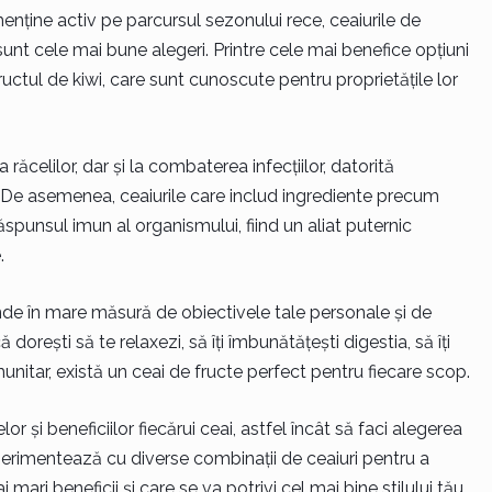
menține activ pe parcursul sezonului rece, ceaiurile de
sunt cele mai bune alegeri. Printre cele mai benefice opțiuni
ctul de kiwi, care sunt cunoscute pentru proprietățile lor
răcelilor, dar și la combaterea infecțiilor, datorită
n. De asemenea, ceaiurile care includ ingrediente precum
ăspunsul imun al organismului, fiind un aliat puternic
.
nde în mare măsură de obiectivele tale personale și de
 dorești să te relaxezi, să îți îmbunătățești digestia, să îți
imunitar, există un ceai de fructe perfect pentru fiecare scop.
r și beneficiilor fiecărui ceai, astfel încât să faci alegerea
perimentează cu diverse combinații de ceaiuri pentru a
mari beneficii și care se va potrivi cel mai bine stilului tău