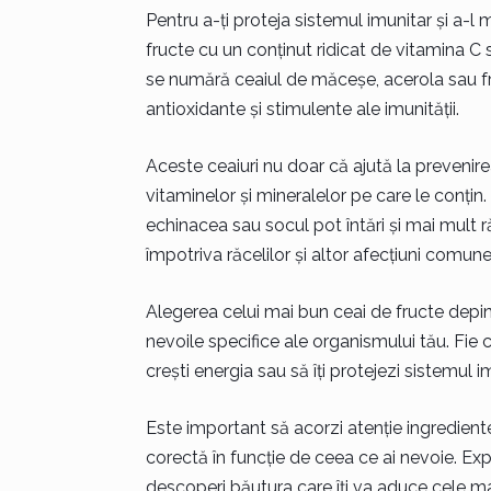
Pentru a-ți proteja sistemul imunitar și a-l 
fructe cu un conținut ridicat de vitamina C 
se numără ceaiul de măceșe, acerola sau fru
antioxidante și stimulente ale imunității.
Aceste ceaiuri nu doar că ajută la prevenirea 
vitaminelor și mineralelor pe care le conți
echinacea sau socul pot întări și mai mult r
împotriva răcelilor și altor afecțiuni comune
Alegerea celui mai bun ceai de fructe depi
nevoile specifice ale organismului tău. Fie că
crești energia sau să îți protejezi sistemul 
Este important să acorzi atenție ingredientelo
corectă în funcție de ceea ce ai nevoie. Ex
descoperi băutura care îți va aduce cele mai 