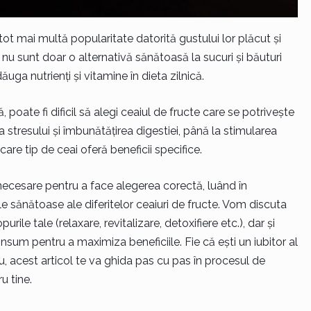
t tot mai multă popularitate datorită gustului lor plăcut și
 nu sunt doar o alternativă sănătoasă la sucuri și băuturi
ga nutrienți și vitamine în dieta zilnică.
, poate fi dificil să alegi ceaiul de fructe care se potrivește
 stresului și îmbunătățirea digestiei, până la stimularea
ecare tip de ceai oferă beneficii specifice.
 necesare pentru a face alegerea corectă, luând în
ile sănătoase ale diferitelor ceaiuri de fructe. Vom discuta
ile tale (relaxare, revitalizare, detoxifiere etc.), dar și
nsum pentru a maximiza beneficiile. Fie că ești un iubitor al
u, acest articol te va ghida pas cu pas în procesul de
u tine.