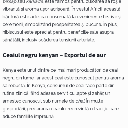
bissap
sau
karkade
, este faimos pentru culoarea sa roșie
vibrantă și aroma ușor acrișoară. În vestul Africii, această
băutură este adesea consumată la evenimente festive și
ceremonii, simbolizând prosperitatea și bucuria. În plus,
hibiscusul este apreciat pentru beneficiile sale asupra
sănătății, inclusiv scăderea tensiunii arteriale.
Ceaiul negru kenyan – Exportul de aur
Kenya este unul dintre cei mai mari producători de ceai
negru din lume, iar acest ceai este cunoscut pentru aroma
sa robustă. În Kenya, consumul de ceai face parte din
rutina zilnică, fiind adesea servit cu lapte și zahăr, un
amestec cunoscut sub numele de
chai
. În multe
gospodării, prepararea ceaiului reprezintă o tradiție care
aduce familiile împreună.