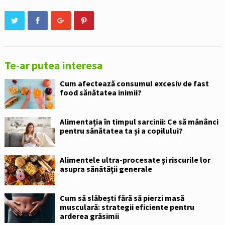
Te-ar putea interesa
Cum afectează consumul excesiv de fast
food sănătatea inimii?
Alimentația în timpul sarcinii: Ce să mănânci
pentru sănătatea ta și a copilului?
Alimentele ultra-procesate și riscurile lor
asupra sănătății generale
Cum să slăbești fără să pierzi masă
musculară: strategii eficiente pentru
arderea grăsimii