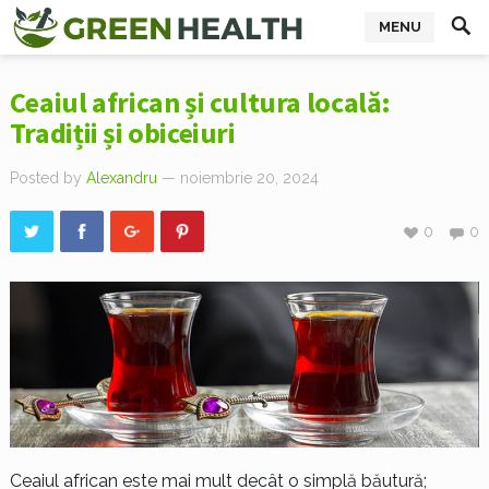
MENU
Ceaiul african și cultura locală:
Tradiții și obiceiuri
Posted by
Alexandru
— noiembrie 20, 2024
0
0
Ceaiul african este mai mult decât o simplă băutură;