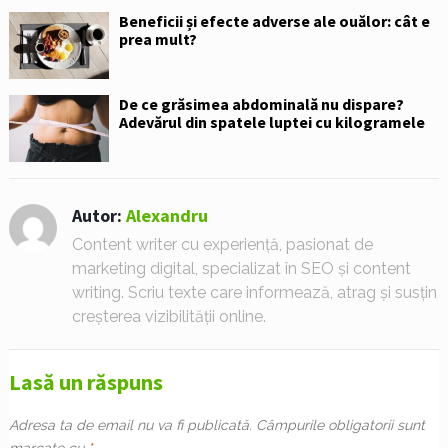
Beneficii și efecte adverse ale ouălor: cât e
prea mult?
De ce grăsimea abdominală nu dispare?
Adevărul din spatele luptei cu kilogramele
Autor:
Alexandru
Content writer cu experiență, pasionat de
marketing digital, specializat în SEO și content
writing. Scriu texte care informează, atrag și susțin
creșterea vizibilității online.
Lasă un răspuns
Adresa ta de email nu va fi publicată.
Câmpurile obligatorii sunt
marcate cu
*