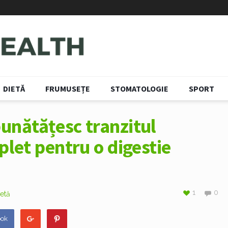
DIETĂ
FRUMUSEȚE
STOMATOLOGIE
SPORT
unătățesc tranzitul
plet pentru o digestie
1
0
etă
ook