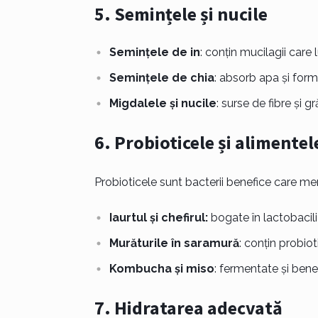
5.
Semințele și nucile
Semințele de in
: conțin mucilagii care l
Semințele de chia
: absorb apa și form
Migdalele și nucile
: surse de fibre și 
6.
Probioticele și alimente
Probioticele sunt bacterii benefice care menți
Iaurtul și chefirul:
bogate în lactobacili 
Murăturile în saramură
: conțin probio
Kombucha și miso
: fermentate și bene
7.
Hidratarea adecvată