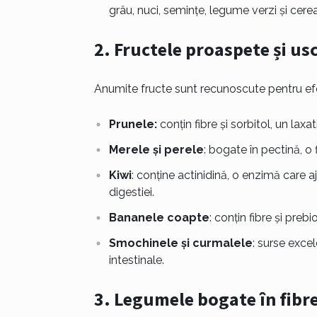
grâu, nuci, semințe, legume verzi și cerea
2.
Fructele proaspete și us
Anumite fructe sunt recunoscute pentru efec
Prunele:
conțin fibre și sorbitol, un laxat
Merele și perele
: bogate în pectină, o 
Kiwi
: conține actinidină, o enzimă care 
digestiei.
Bananele coapte
: conțin fibre și preb
Smochinele și curmalele
: surse excel
intestinale.
3.
Legumele bogate în fibre