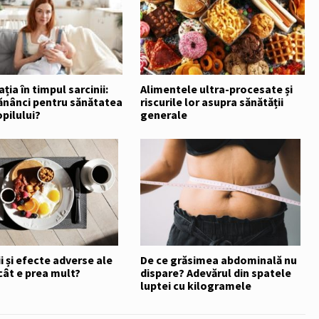
ția în timpul sarcinii:
Alimentele ultra-procesate și
ănânci pentru sănătatea
riscurile lor asupra sănătății
opilului?
generale
i și efecte adverse ale
De ce grăsimea abdominală nu
cât e prea mult?
dispare? Adevărul din spatele
luptei cu kilogramele