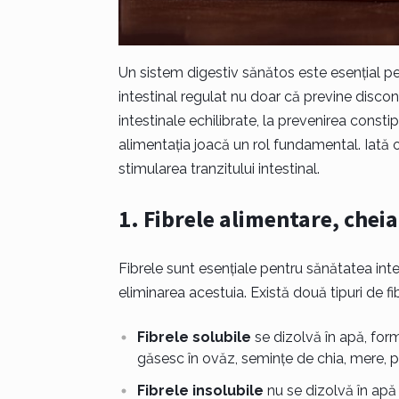
Un sistem digestiv sănătos este esențial p
intestinal regulat nu doar că previne discon
intestinale echilibrate, la prevenirea consti
alimentația joacă un rol fundamental. Iată o
stimularea tranzitului intestinal.
1.
Fibrele alimentare, cheia
Fibrele sunt esențiale pentru sănătatea inte
eliminarea acestuia. Există două tipuri de fibr
Fibrele solubile
se dizolvă în apă, form
găsesc în ovăz, semințe de chia, mere, per
Fibrele insolubile
nu se dizolvă în apă 