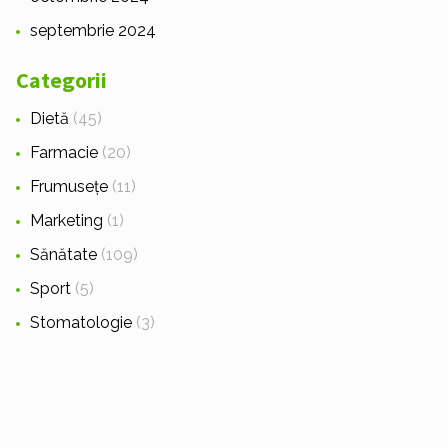
septembrie 2024
Categorii
Dietă
(45)
Farmacie
(20)
Frumusețe
(11)
Marketing
(1)
Sănătate
(109)
Sport
(5)
Stomatologie
(3)