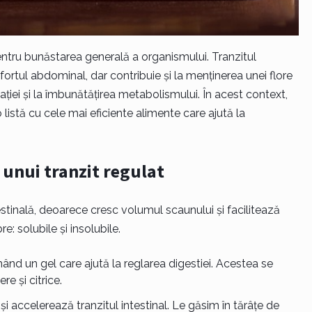
entru bunăstarea generală a organismului. Tranzitul
fortul abdominal, dar contribuie și la menținerea unei flore
pației și la îmbunătățirea metabolismului. În acest context,
 listă cu cele mai eficiente alimente care ajută la
 unui tranzit regulat
stinală, deoarece cresc volumul scaunului și facilitează
e: solubile și insolubile.
ând un gel care ajută la reglarea digestiei. Acestea se
e și citrice.
și accelerează tranzitul intestinal. Le găsim în tărâțe de