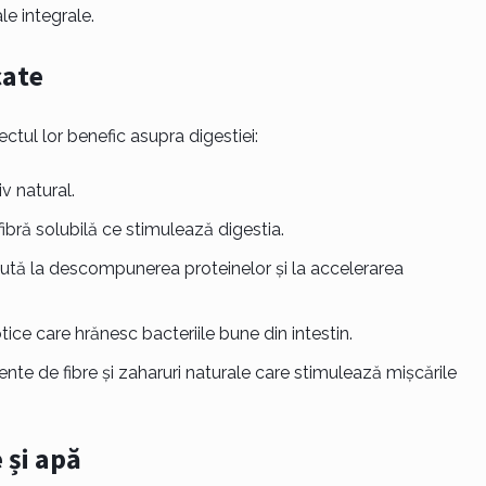
le integrale.
cate
tul lor benefic asupra digestiei:
iv natural.
fibră solubilă ce stimulează digestia.
ajută la descompunerea proteinelor și la accelerarea
iotice care hrănesc bacteriile bune din intestin.
ente de fibre și zaharuri naturale care stimulează mișcările
 și apă