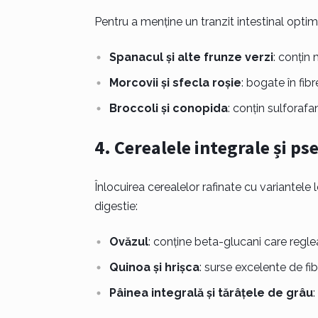
Pentru a menține un tranzit intestinal optim,
Spanacul și alte frunze verzi
: conțin 
Morcovii și sfecla roșie
: bogate în fib
Broccoli și conopida
: conțin sulforafa
4.
Cerealele integrale și p
Înlocuirea cerealelor rafinate cu variantele 
digestie:
Ovăzul
: conține beta-glucani care reglea
Quinoa și hrișca
: surse excelente de fib
Pâinea integrală și tărâțele de grâu
: