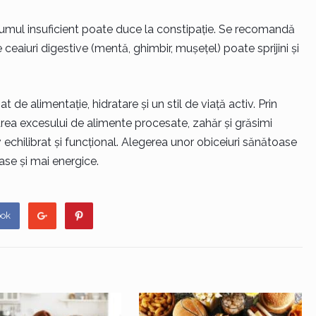
sumul insuficient poate duce la constipație. Se recomandă
e ceaiuri digestive (mentă, ghimbir, mușețel) poate sprijini și
t de alimentație, hidratare și un stil de viață activ. Prin
area excesului de alimente procesate, zahăr și grăsimi
echilibrat și funcțional. Alegerea unor obiceiuri sănătoase
oase și mai energice.
ook