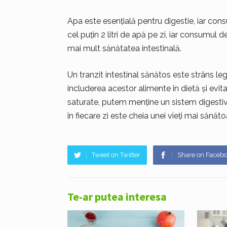
Apa este esențială pentru digestie, iar con
cel puțin 2 litri de apă pe zi, iar consumul d
mai mult sănătatea intestinală.
Un tranzit intestinal sănătos este strâns lega
includerea acestor alimente în dietă și evit
saturate, putem menține un sistem digestiv 
în fiecare zi este cheia unei vieți mai sănăt
Tweet on Twitter
Share on Faceb
Te-ar putea interesa