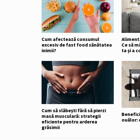
Cum afectează consumul
Alimenta
excesiv de fast food sănătatea
Ce să m
inimii?
ta și a c
Cum să slăbești fără să pierzi
Benefici
masă musculară: strategii
ouălor: 
eficiente pentru arderea
grăsimii