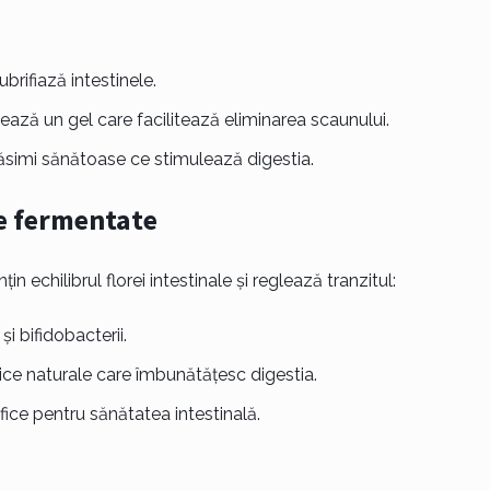
ubrifiază intestinele.
ează un gel care facilitează eliminarea scaunului.
grăsimi sănătoase ce stimulează digestia.
le fermentate
n echilibrul florei intestinale și reglează tranzitul:
și bifidobacterii.
tice naturale care îmbunătățesc digestia.
fice pentru sănătatea intestinală.