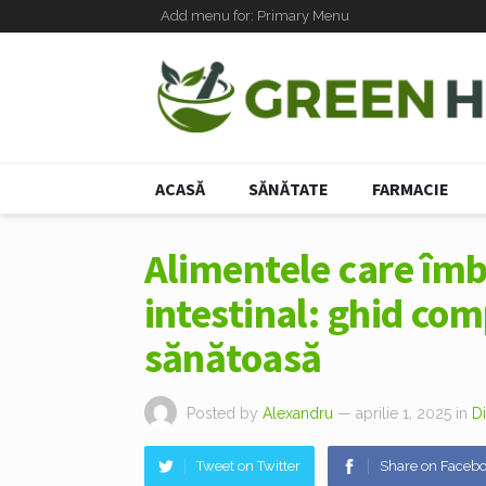
Add menu for: Primary Menu
ACASĂ
SĂNĂTATE
FARMACIE
Alimentele care îmb
intestinal: ghid com
sănătoasă
Posted by
Alexandru
— aprilie 1, 2025
in
Di
Tweet on Twitter
Share on Faceb