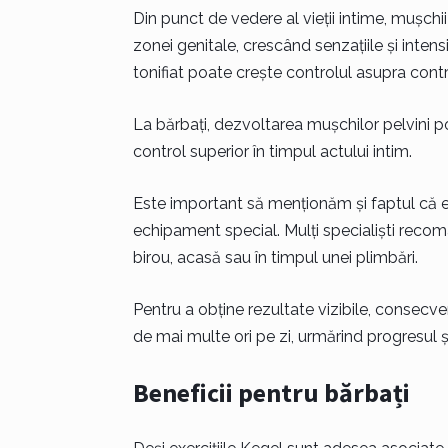
Din punct de vedere al vieții intime, mușchii
zonei genitale, crescând senzațiile și inten
tonifiat poate crește controlul asupra contr
La bărbați, dezvoltarea mușchilor pelvini po
control superior în timpul actului intim.
Este important să menționăm și faptul că exe
echipament special. Mulți specialiști recomand
birou, acasă sau în timpul unei plimbări.
Pentru a obține rezultate vizibile, consecve
de mai multe ori pe zi, urmărind progresul 
Beneficii pentru bărbați