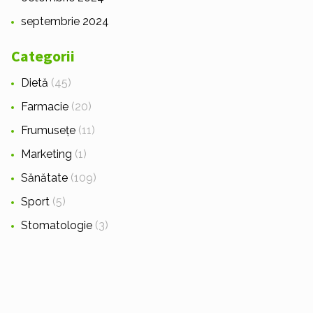
septembrie 2024
Categorii
Dietă
(45)
Farmacie
(20)
Frumusețe
(11)
Marketing
(1)
Sănătate
(109)
Sport
(5)
Stomatologie
(3)