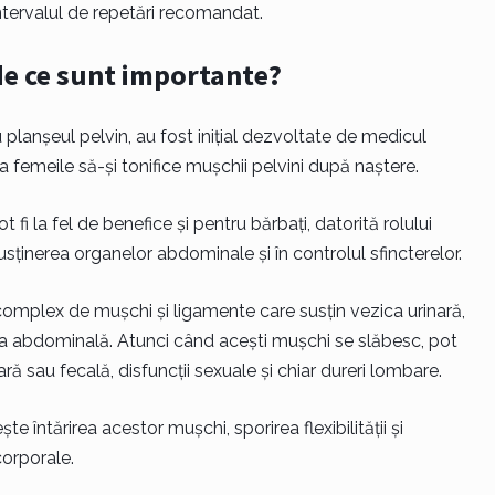
intervalul de repetări recomandat.
 de ce sunt importante?
ru planșeul pelvin, au fost inițial dezvoltate de medicul
 femeile să-și tonifice mușchii pelvini după naștere.
t fi la fel de benefice și pentru bărbați, datorită rolului
susținerea organelor abdominale și în controlul sfincterelor.
 complex de mușchi și ligamente care susțin vezica urinară,
zona abdominală. Atunci când acești mușchi se slăbesc, pot
 sau fecală, disfuncții sexuale și chiar dureri lombare.
te întărirea acestor mușchi, sporirea flexibilității și
corporale.