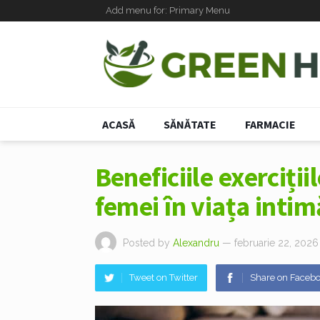
Add menu for: Primary Menu
ACASĂ
SĂNĂTATE
FARMACIE
Beneficiile exerciții
femei în viața intim
Posted by
Alexandru
— februarie 22, 2026
Tweet on Twitter
Share on Faceb