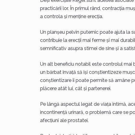
Deși exercițiile Kegel sunt adesea asociate
practicării lor. În primul rând, contracția m
a controla și menține erecția.
Un planșeu pelvin puternic poate ajuta la su
contribuie la erecții mai ferme și mai durab
semnificativ asupra stimei de sine și a satisf
Un alt beneficiu notabil este controlul mai bu
un bărbat învață să își conștientizeze mușch
conștientizare îi poate permite să amâne pu
plăcere atât lui, cât și partenerei.
Pe lângă aspectul legat de viața intimă, ac
incontinență urinară, o problemă care se po
afecțiuni ale prostatei.