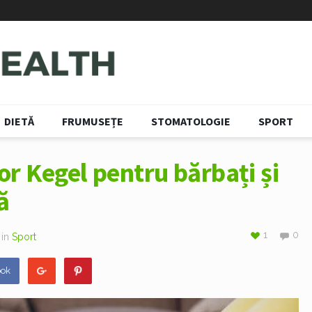
DIETĂ
FRUMUSEȚE
STOMATOLOGIE
SPORT
lor Kegel pentru bărbați și
ă
1
0
in
Sport
ook