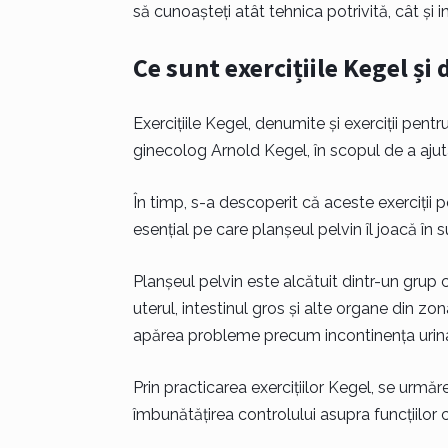
să cunoașteți atât tehnica potrivită, cât și 
Ce sunt exercițiile Kegel și
Exercițiile Kegel, denumite și exerciții pent
ginecolog Arnold Kegel, în scopul de a ajuta
În timp, s-a descoperit că aceste exerciții po
esențial pe care planșeul pelvin îl joacă în 
Planșeul pelvin este alcătuit dintr-un grup
uterul, intestinul gros și alte organe din 
apărea probleme precum incontinența urinară
Prin practicarea exercițiilor Kegel, se urmăreș
îmbunătățirea controlului asupra funcțiilor 