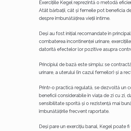
Exercițiile Kegel reprezintă o metodă eficie
Atât bărbații, cât și femeile pot beneficia 
despre îmbunătățirea vieții intime.
Deși au fost inițial recomandate în princip
combaterea incontinenței urinare, exercițiile
datorită efectelor lor pozitive asupra contr
Principiul de bază este simplu: se contractă
urinare, a uterului (în cazul femeilor) și a rect
Printr-o practică regulată, se dezvoltă un 
beneficii considerabile în viața de zi cu zi, 
sensibilitate sporită și o rezistență mai bu
îmbunătățirile frecvent raportate.
Deși pare un exercițiu banal, Kegel poate fi