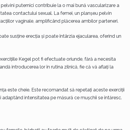
 pelvini puternici contribuie la o mai bună vascularizare a
sitatea contactului sexual. La femei, un planșeu pelvin
acțiilor vaginale, amplificând plăcerea ambilor parteneri.
ate susține erecția și poate întârzia ejacularea, oferind un
rcițiile Kegel pot fi efectuate oriunde, fără a necesita
ă introducerea lor în rutina zilnică, fie că vă aflați la
nța este cheie. Este recomandat să repetați aceste exerciții
și adaptând intensitatea pe măsură ce mușchii se întăresc.