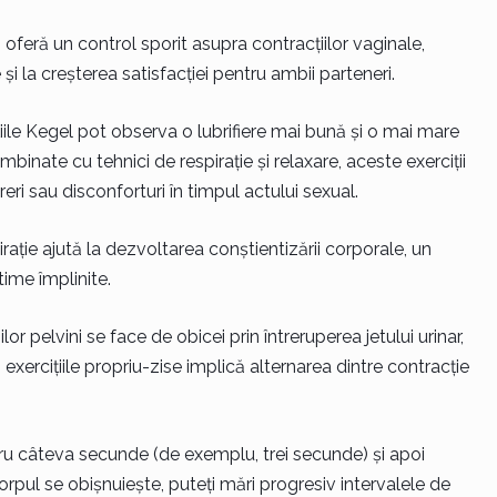
i oferă un control sporit asupra contracțiilor vaginale,
 și la creșterea satisfacției pentru ambii parteneri.
țiile Kegel pot observa o lubrifiere mai bună și o mai mare
binate cu tehnici de respirație și relaxare, aceste exerciții
ri sau disconforturi în timpul actului sexual.
rație ajută la dezvoltarea conștientizării corporale, un
time împlinite.
r pelvini se face de obicei prin întreruperea jetului urinar,
, exercițiile propriu-zise implică alternarea dintre contracție
u câteva secunde (de exemplu, trei secunde) și apoi
rpul se obișnuiește, puteți mări progresiv intervalele de