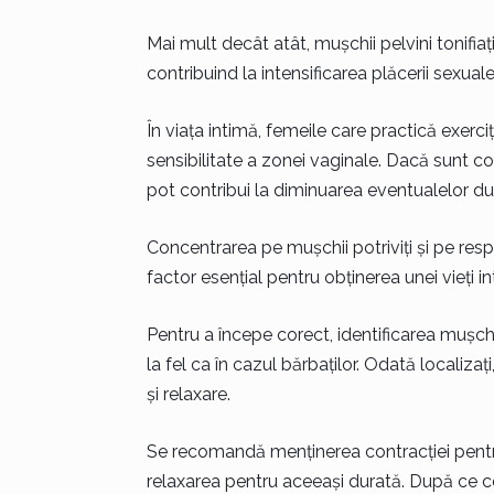
Mai mult decât atât, mușchii pelvini tonifiaț
contribuind la intensificarea plăcerii sexuale
În viața intimă, femeile care practică exerci
sensibilitate a zonei vaginale. Dacă sunt com
pot contribui la diminuarea eventualelor dure
Concentrarea pe mușchii potriviți și pe respi
factor esențial pentru obținerea unei vieți in
Pentru a începe corect, identificarea mușchilo
la fel ca în cazul bărbaților. Odată localizați
și relaxare.
Se recomandă menținerea contracției pentr
relaxarea pentru aceeași durată. După ce co