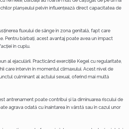
 cu femeile, bărbații au foarte mult de câștigat de pe urma
ușchilor planșeului pelvin influențează direct capacitatea de
sținerea fluxului de sânge în zona genitală, fapt care
ile. Pentru bărbați, acest avantaj poate avea un impact
acției în cuplu.
n al ejaculării. Practicând exercițiile Kegel cu regularitate,
ii care intervin în momentul climaxului. Acest nivel de
nctul culminant al actului sexual, oferind mai multă
est antrenament poate contribui și la diminuarea riscului de
ate agrava odată cu înaintarea în vârstă sau în cazul unor