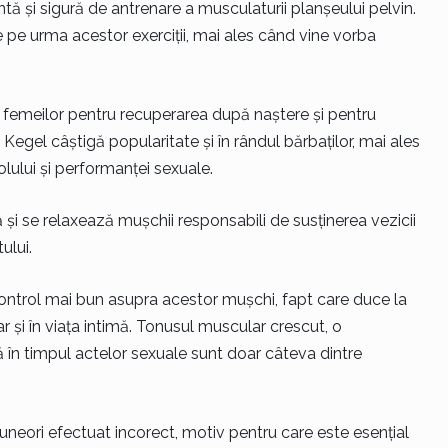
ntă și sigură de antrenare a musculaturii planșeului pelvin.
de pe urma acestor exerciții, mai ales când vine vorba
al femeilor pentru recuperarea după naștere și pentru
 Kegel câștigă popularitate și în rândul bărbaților, mai ales
olului și performanței sexuale.
 și se relaxează mușchii responsabili de susținerea vezicii
ului.
control mai bun asupra acestor mușchi, fapt care duce la
dar și în viața intimă. Tonusul muscular crescut, o
nă în timpul actelor sexuale sunt doar câteva dintre
 uneori efectuat incorect, motiv pentru care este esențial