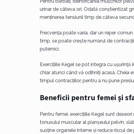
Pentru bărbați, identificarea mușchilor pelvi
urinar de câteva ori. Odată conștientizat gr
menținerea tensiunii timp de câteva secunde
Frecvența poate varia, dar un reper comun es
timp, se poate crește numărul de contracții
puternici.
Exercițiile Kegel se pot integra cu ușurință î
chiar atunci când vă odihniți acasă. Cheia este
timpul contracțiilor, pentru a nu pune presi
Beneficii pentru femei și sf
Pentru femei, exercițiile Kegel sunt deseo
tonusului muscular al planșeului pelvin, slăbi
susține organele interne și reduce riscul de 