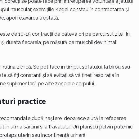
ni corecți se poate face prin întreruperea voluntară a jetului
upul muscular, exercițiile Kegel constau în contractarea și
, apoi relaxarea treptată.
te de 10-15 contracții de câteva ori pe parcursul zilei. În
 și durata fiecăreia, pe măsură ce mușchii devin mai
n rutina zilnică. Se pot face în timpul șofatului, la birou sau
 să fiți constanți și să evitați să vă țineți respirația în
une suplimentară pe alte zone ale corpului.
aturi practice
ri recomandate după naștere, deoarece ajută la refacerea
t în urma sarcinii și a travaliului. Un planșeu pelvin puternic
prolaps uterin sau incontinență urinară.