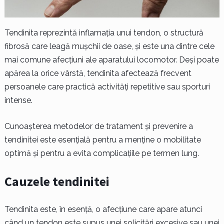
Tendinita reprezintă inflamația unui tendon, o structură
fibrosă care leagă mușchii de oase, și este una dintre cele
mai comune afecțiuni ale aparatului locomotor. Deși poate
apărea la orice vârstă, tendinita afectează frecvent
persoanele care practică activități repetitive sau sporturi
intense.
Cunoașterea metodelor de tratament și prevenire a
tendinitei este esențială pentru a menține o mobilitate
optimă și pentru a evita complicațiile pe termen lung.
Cauzele tendinitei
Tendinita este, în esență, o afecțiune care apare atunci
când un tendon este supus unei solicitări excesive sau unei