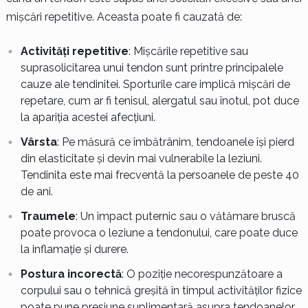
mișcări repetitive. Aceasta poate fi cauzată de:
Activități repetitive
: Mișcările repetitive sau
suprasolicitarea unui tendon sunt printre principalele
cauze ale tendinitei. Sporturile care implică mișcări de
repetare, cum ar fi tenisul, alergatul sau înotul, pot duce
la apariția acestei afecțiuni.
Vârsta
: Pe măsură ce îmbătrânim, tendoanele își pierd
din elasticitate și devin mai vulnerabile la leziuni.
Tendinita este mai frecventă la persoanele de peste 40
de ani.
Traumele
: Un impact puternic sau o vătămare bruscă
poate provoca o leziune a tendonului, care poate duce
la inflamație și durere.
Postura incorectă
: O poziție necorespunzătoare a
corpului sau o tehnică greșită în timpul activităților fizice
poate pune presiune suplimentară asupra tendoanelor,