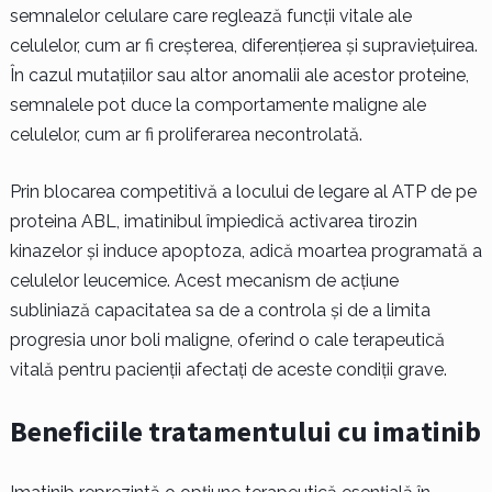
semnalelor celulare care reglează funcții vitale ale
celulelor, cum ar fi creșterea, diferențierea și supraviețuirea.
În cazul mutațiilor sau altor anomalii ale acestor proteine,
semnalele pot duce la comportamente maligne ale
celulelor, cum ar fi proliferarea necontrolată.
Prin blocarea competitivă a locului de legare al ATP de pe
proteina ABL, imatinibul împiedică activarea tirozin
kinazelor și induce apoptoza, adică moartea programată a
celulelor leucemice. Acest mecanism de acțiune
subliniază capacitatea sa de a controla și de a limita
progresia unor boli maligne, oferind o cale terapeutică
vitală pentru pacienții afectați de aceste condiții grave.
Beneficiile tratamentului cu imatinib