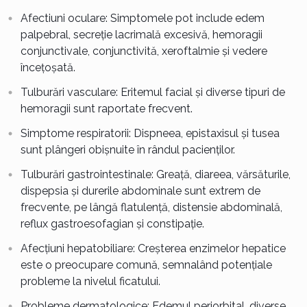
Afectiuni oculare: Simptomele pot include edem
palpebral, secreție lacrimală excesivă, hemoragii
conjunctivale, conjunctivită, xeroftalmie și vedere
încețoșată.
Tulburări vasculare: Eritemul facial și diverse tipuri de
hemoragii sunt raportate frecvent.
Simptome respiratorii: Dispneea, epistaxisul și tusea
sunt plângeri obișnuite în rândul pacienților.
Tulburări gastrointestinale: Greață, diareea, vărsăturile,
dispepsia și durerile abdominale sunt extrem de
frecvente, pe lângă flatulență, distensie abdominală,
reflux gastroesofagian și constipație.
Afecțiuni hepatobiliare: Creșterea enzimelor hepatice
este o preocupare comună, semnalând potențiale
probleme la nivelul ficatului.
Probleme dermatologice: Edemul periorbital, diverse