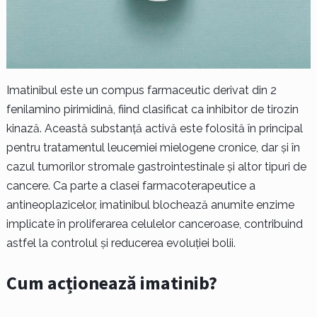
Imatinibul este un compus farmaceutic derivat din 2
fenilamino pirimidină, fiind clasificat ca inhibitor de tirozin
kinază. Această substanță activă este folosită în principal
pentru tratamentul leucemiei mielogene cronice, dar și în
cazul tumorilor stromale gastrointestinale și altor tipuri de
cancere. Ca parte a clasei farmacoterapeutice a
antineoplazicelor, imatinibul blochează anumite enzime
implicate în proliferarea celulelor canceroase, contribuind
astfel la controlul și reducerea evoluției bolii.
Cum acționează imatinib?