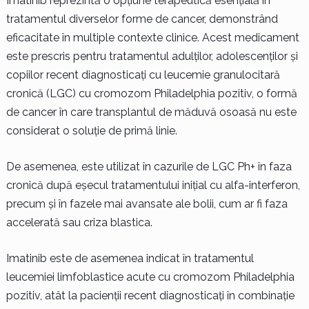
Imatinib reprezintă o opțiune terapeutică esențială în
tratamentul diverselor forme de cancer, demonstrând
eficacitate în multiple contexte clinice. Acest medicament
este prescris pentru tratamentul adulților, adolescenților și
copiilor recent diagnosticați cu leucemie granulocitară
cronică (LGC) cu cromozom Philadelphia pozitiv, o formă
de cancer în care transplantul de măduvă osoasă nu este
considerat o soluție de primă linie.
De asemenea, este utilizat în cazurile de LGC Ph+ în faza
cronică după eșecul tratamentului inițial cu alfa-interferon,
precum și în fazele mai avansate ale bolii, cum ar fi faza
accelerată sau criza blastica.
Imatinib este de asemenea indicat în tratamentul
leucemiei limfoblastice acute cu cromozom Philadelphia
pozitiv, atât la pacienții recent diagnosticați în combinație