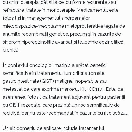
cu chimioterapia, cât și la cei cu forme recurente sau
refractare, tratate în monoterapie. Medicamentul este
folosit și în managementul sindroamelor
mielodisplazice/neoplasme mieloproliferative legate de
anumite recombinații genetice, precum și în cazurile de
sindrom hipereozinofilic avansat și leucemie eozinofilică
cronică.
În contextul oncologic, Imatinib a arătat beneficii
semnificative în tratamentul tumorilor stromale
gastrointestinale (GIST) maligne, inoperabile sau
metastatice, care exprimă markerul Kit (CD117). Este, de
asemenea, folosit ca tratament adjuvant pentru pacienții
cu GIST rezecate, care prezintă un risc semnificativ de
recidivă, dar nu este recomandat în cazurile cu risc scăzut.
Un alt domeniu de aplicare include tratamentul