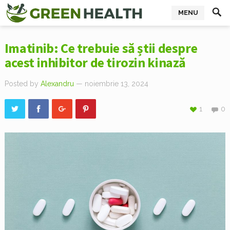
MENU
Imatinib: Ce trebuie să știi despre
acest inhibitor de tirozin kinază
Posted by
Alexandru
— noiembrie 13, 2024
1
0