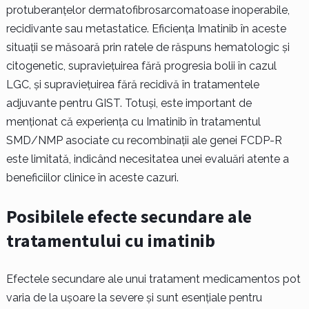
protuberanțelor dermatofibrosarcomatoase inoperabile,
recidivante sau metastatice. Eficiența Imatinib în aceste
situații se măsoară prin ratele de răspuns hematologic și
citogenetic, supraviețuirea fără progresia bolii în cazul
LGC, și supraviețuirea fără recidivă în tratamentele
adjuvante pentru GIST. Totuși, este important de
menționat că experiența cu Imatinib în tratamentul
SMD/NMP asociate cu recombinații ale genei FCDP-R
este limitată, indicând necesitatea unei evaluări atente a
beneficiilor clinice în aceste cazuri.
Posibilele efecte secundare ale
tratamentului cu imatinib
Efectele secundare ale unui tratament medicamentos pot
varia de la ușoare la severe și sunt esențiale pentru