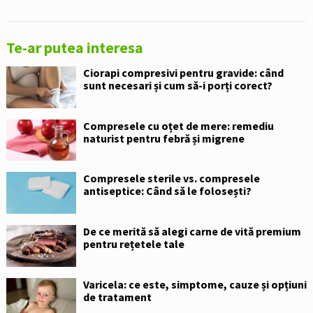
Te-ar putea interesa
Ciorapi compresivi pentru gravide: când
sunt necesari și cum să-i porți corect?
Compresele cu oțet de mere: remediu
naturist pentru febră și migrene
Compresele sterile vs. compresele
antiseptice: Când să le folosești?
De ce merită să alegi carne de vită premium
pentru rețetele tale
Varicela: ce este, simptome, cauze și opțiuni
de tratament