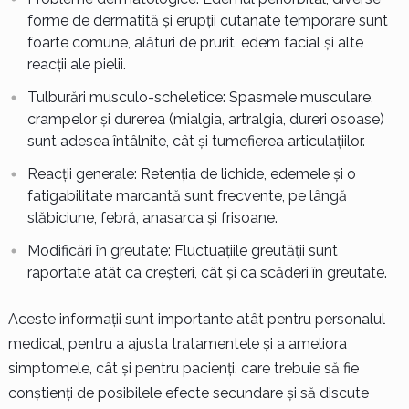
forme de dermatită și erupții cutanate temporare sunt
foarte comune, alături de prurit, edem facial și alte
reacții ale pielii.
Tulburări musculo-scheletice: Spasmele musculare,
crampelor și durerea (mialgia, artralgia, dureri osoase)
sunt adesea întâlnite, cât și tumefierea articulațiilor.
Reacții generale: Retenția de lichide, edemele și o
fatigabilitate marcantă sunt frecvente, pe lângă
slăbiciune, febră, anasarca și frisoane.
Modificări în greutate: Fluctuațiile greutății sunt
raportate atât ca creșteri, cât și ca scăderi în greutate.
Aceste informații sunt importante atât pentru personalul
medical, pentru a ajusta tratamentele și a ameliora
simptomele, cât și pentru pacienți, care trebuie să fie
conștienți de posibilele efecte secundare și să discute