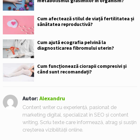
metabolismul grăsimilor în organism?
Cum afectează stilul de viață fertilitatea și
sănătatea reproductivă?
Cum ajută ecografia pelvină la
diagnosticarea fibromului uterin?
Cum funcționează ciorapii compresivi și
când sunt recomandați?
Autor:
Alexandru
Content writer cu experiență, pasionat de
marketing digital, specializat în SEO și content
writing. Scriu texte care informează, atrag și susțin
creșterea vizibilității online.