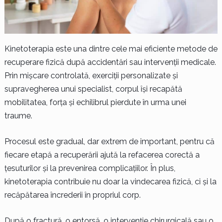
Kinetoterapia este una dintre cele mai eficiente metode de
recuperare fizică după accidentări sau intervenții medicale.
Prin mișcare controlată, exerciții personalizate și
supravegherea unui specialist, corpul își recapătă
mobilitatea, forța și echilibrul pierdute în urma unei
traume.
Procesul este gradual, dar extrem de important, pentru că
fiecare etapă a recuperării ajută la refacerea corectă a
țesuturilor și la prevenirea complicațiilor. În plus,
kinetoterapia contribuie nu doar la vindecarea fizică, ci și la
recăpătarea încrederii în propriul corp.
După o fractură, o entorsă, o intervenție chirurgicală sau o