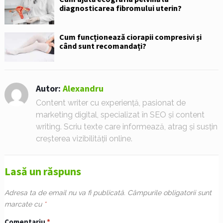
diagnosticarea fibromului uterin?
Cum funcționează ciorapii compresivi și
când sunt recomandați?
Autor:
Alexandru
Content writer cu experiență, pasionat de
marketing digital, specializat în SEO și content
writing. Scriu texte care informează, atrag și susțin
creșterea vizibilității online.
Lasă un răspuns
Adresa ta de email nu va fi publicată.
Câmpurile obligatorii sunt
marcate cu
*
Comentariu
*