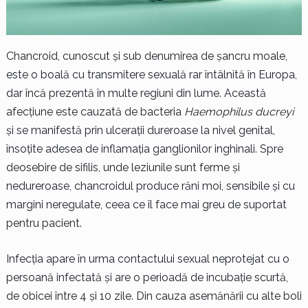
Chancroid, cunoscut și sub denumirea de șancru moale,
este o boală cu transmitere sexuală rar întâlnită în Europa,
dar încă prezentă în multe regiuni din lume. Această
afecțiune este cauzată de bacteria
Haemophilus ducreyi
și se manifestă prin ulcerații dureroase la nivel genital,
însoțite adesea de inflamația ganglionilor inghinali. Spre
deosebire de sifilis, unde leziunile sunt ferme și
nedureroase, chancroidul produce răni moi, sensibile și cu
margini neregulate, ceea ce îl face mai greu de suportat
pentru pacient.
Infecția apare în urma contactului sexual neprotejat cu o
persoană infectată și are o perioadă de incubație scurtă,
de obicei între 4 și 10 zile. Din cauza asemănării cu alte boli