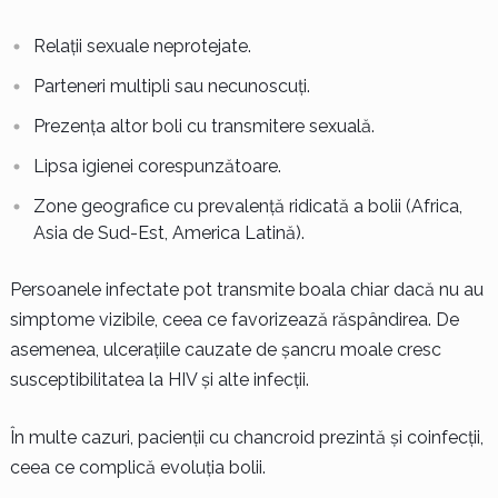
Relații sexuale neprotejate.
Parteneri multipli sau necunoscuți.
Prezența altor boli cu transmitere sexuală.
Lipsa igienei corespunzătoare.
Zone geografice cu prevalență ridicată a bolii (Africa,
Asia de Sud-Est, America Latină).
Persoanele infectate pot transmite boala chiar dacă nu au
simptome vizibile, ceea ce favorizează răspândirea. De
asemenea, ulcerațiile cauzate de șancru moale cresc
susceptibilitatea la HIV și alte infecții.
În multe cazuri, pacienții cu chancroid prezintă și coinfecții,
ceea ce complică evoluția bolii.