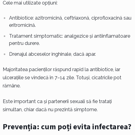
Cele mai utilizate opțiuni:
Antibiotice: azitromicină, ceftriaxonă, ciprofloxacină sau
eritromicină.
Tratament simptomatic: analgezice și antiinflamatoare
pentru durere.
Drenajul abceselor inghinale, dacă apar.
Majoritatea pacienților răspund rapid la antibiotice, iar
ulcerațiile se vindecă în 7–14 zile. Totuși, cicatricile pot
rămâne.
Este important ca și partenerii sexuali să fie tratați
simultan, chiar dacă nu prezintă simptome.
Prevenția: cum poți evita infectarea?