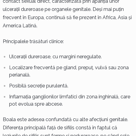
contact sexual direct, caracterizată prin apariția unor
ulcerații dureroase pe organele genitale. Deși mai puțin
frecvent în Europa, continuă să fie prezent în Africa, Asia și
America Latină.
Principalele trăsături clinice:
Ulcerații dureroase, cu margini neregulate.
Localizare frecventă pe gland, prepuț, vulvă sau zona
perianală.
Posibilă secreție purulentă.
Inflamația ganglionilor limfatici din zona inghinală, care
pot evolua spre abcese.
Boala este adesea confundată cu alte afecțiuni genitale.
Diferența principală față de sifilis constă în faptul că
leziunile de sifilis sunt ferme și nedureroase, pe când cele