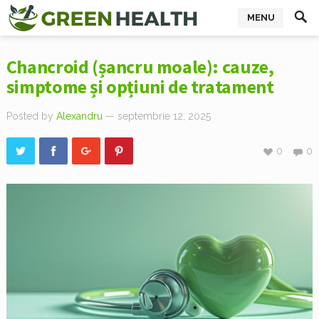
MENU
Chancroid (șancru moale): cauze,
simptome și opțiuni de tratament
Posted by
Alexandru
— septembrie 12, 2025
0
0