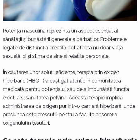
Potența masculină reprezintă un aspect esențial al
sănătății și bunăstării generale a bărbaților. Problemele
legate de disfuncția erectilă pot afecta nu doar viața
sexuală, ci și stima de sine și relațiile personale.
În căutarea unor soluții eficiente, terapia prin oxigen
hiperbaric (HBOT) a câștigat atenție în comunitatea
medicală pentru potențialul său de a îmbunătăți funcția
erectilă și sănătatea pelvină. Această terapie implică
administrarea de oxigen pur într-o cameră hiperbară, unde
presiunea este crescută pentru a facilita absorbția
oxigenului în țesuturi.