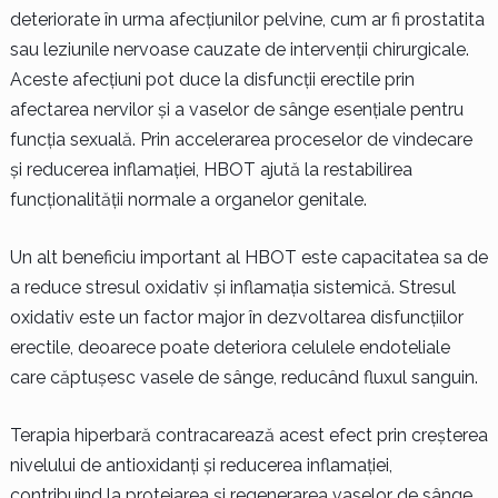
deteriorate în urma afecțiunilor pelvine, cum ar fi prostatita
sau leziunile nervoase cauzate de intervenții chirurgicale.
Aceste afecțiuni pot duce la disfuncții erectile prin
afectarea nervilor și a vaselor de sânge esențiale pentru
funcția sexuală. Prin accelerarea proceselor de vindecare
și reducerea inflamației, HBOT ajută la restabilirea
funcționalității normale a organelor genitale.
Un alt beneficiu important al HBOT este capacitatea sa de
a reduce stresul oxidativ și inflamația sistemică. Stresul
oxidativ este un factor major în dezvoltarea disfuncțiilor
erectile, deoarece poate deteriora celulele endoteliale
care căptușesc vasele de sânge, reducând fluxul sanguin.
Terapia hiperbară contracarează acest efect prin creșterea
nivelului de antioxidanți și reducerea inflamației,
contribuind la protejarea și regenerarea vaselor de sânge