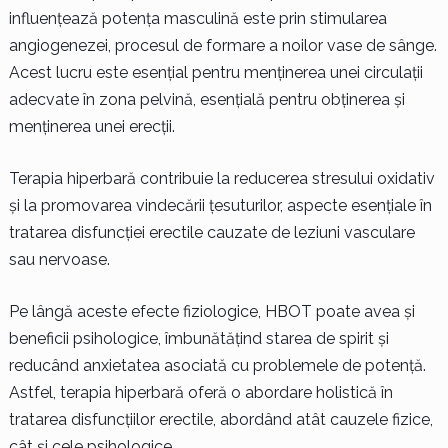
influențează potența masculină este prin stimularea
angiogenezei, procesul de formare a noilor vase de sânge.
Acest lucru este esențial pentru menținerea unei circulații
adecvate în zona pelvină, esențială pentru obținerea și
menținerea unei erecții.
Terapia hiperbară contribuie la reducerea stresului oxidativ
și la promovarea vindecării țesuturilor, aspecte esențiale în
tratarea disfuncției erectile cauzate de leziuni vasculare
sau nervoase.
Pe lângă aceste efecte fiziologice, HBOT poate avea și
beneficii psihologice, îmbunătățind starea de spirit și
reducând anxietatea asociată cu problemele de potență.
Astfel, terapia hiperbară oferă o abordare holistică în
tratarea disfuncțiilor erectile, abordând atât cauzele fizice,
cât și cele psihologice.