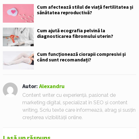
Cum afectează stilul de viață fertilitatea și
sănătatea reproductivă?
Cum ajută ecografia pelvină la
diagnosticarea fibromului uterin?
Cum funcționează ciorapii compresivi și
când sunt recomandați?
Autor:
Alexandru
Content writer cu experiență, pasionat de
marketing digital, specializat în SEO și content
writing. Scriu texte care informează, atrag și susțin
creșterea vizibilității online.
Lasă un răspuns