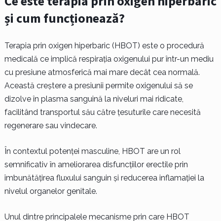
Ce este terapia prin oxigen hiperbaric
și cum funcționează?
Terapia prin oxigen hiperbaric (HBOT) este o procedură
medicală ce implică respirația oxigenului pur într-un mediu
cu presiune atmosferică mai mare decât cea normală.
Această creștere a presiunii permite oxigenului să se
dizolve în plasma sanguină la niveluri mai ridicate,
facilitând transportul său către țesuturile care necesită
regenerare sau vindecare.
În contextul potenței masculine, HBOT are un rol
semnificativ în ameliorarea disfuncțiilor erectile prin
îmbunătățirea fluxului sanguin și reducerea inflamației la
nivelul organelor genitale.
Unul dintre principalele mecanisme prin care HBOT